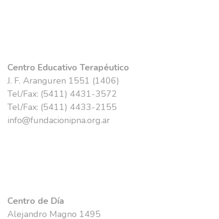
SEDE CIUDAD DE BUENOS AIRES
Centro Educativo Terapéutico
J. F. Aranguren 1551
(1406)
Tel/Fax: (5411) 4431-3572
Tel/Fax: (5411) 4433-2155
info@fundacionipna.org.ar
SEDE CAÑUELAS – PROV. DE BUENOS AIRES
Centro de Día
Alejandro Magno 1495