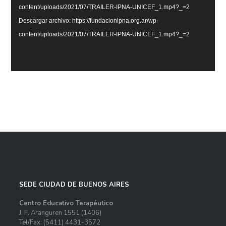
content/uploads/2021/07/TRAILER-IPNA-UNICEF_1.mp4?_=2
Descargar archivo: https://fundacionipna.org.ar/wp-
content/uploads/2021/07/TRAILER-IPNA-UNICEF_1.mp4?_=2
SEDE CIUDAD DE BUENOS AIRES
Centro Educativo Terapéutico
J. F. Aranguren 1551
(1406)
Tel/Fax: (5411) 4431-3572