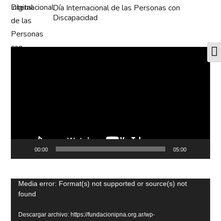
Día Internacional de las Personas con
Discapacidad
T
Reproductor
de
video
00:00
05:00
Reproductor
Media error: Format(s) not supported or source(s) not
found
de
video
Descargar archivo: https://fundacionipna.org.ar/wp-